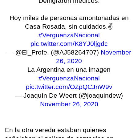
Denigraron medicos.
Hoy miles de personas amontonadas en
Casa Rosada, sin cuidados.✌
#VerguenzaNacional
pic.twitter.com/K8YJ0ljgdc
— @El_Profe. (@AJ58264707)
November
26, 2020
La Argentina en una imagen
#VerguenzaNacional
pic.twitter.com/OZpQCJnW9v
— Joaquín De Weert (@joaquindew)
November 26, 2020
En la otra vereda estaban quienes