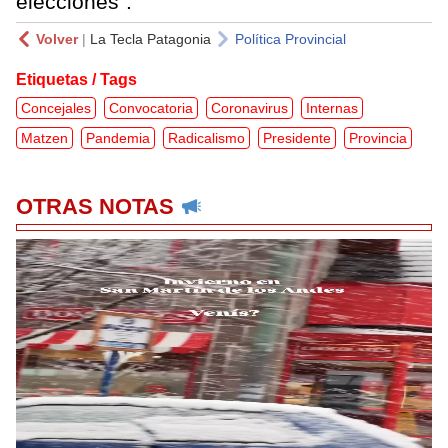
elecciones”.
Volver
|
La Tecla Patagonia
Política Provincial
Etiquetas / Tags
Concejales
Convocatoria
Coronavirus
Internas
Matzen
Pandemia
Radicalismo
Presidente
Provincia
OTRAS NOTAS