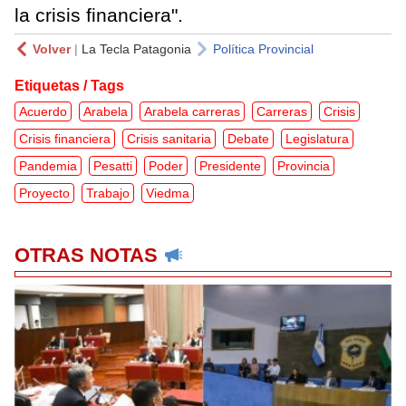
la crisis financiera".
Volver
|
La Tecla Patagonia
Política Provincial
Etiquetas / Tags
Acuerdo
Arabela
Arabela carreras
Carreras
Crisis
Crisis financiera
Crisis sanitaria
Debate
Legislatura
Pandemia
Pesatti
Poder
Presidente
Provincia
Proyecto
Trabajo
Viedma
OTRAS NOTAS