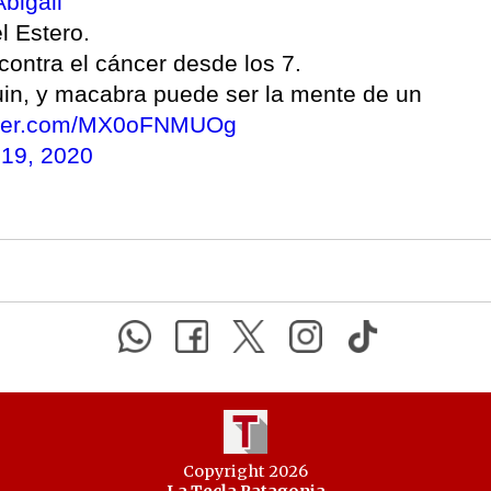
bigail
l Estero.
contra el cáncer desde los 7.
ruin, y macabra puede ser la mente de un
itter.com/MX0oFNMUOg
19, 2020
Copyright 2026
La Tecla Patagonia