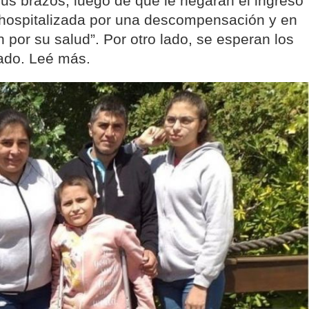
us brazos, luego de que le negaran el ingreso
r hospitalizada por una descompensación y en
 por su salud”. Por otro lado, se esperan los
lado. Leé más.