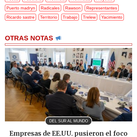
Puerto madryn
Radicales
Rawson
Representantes
Ricardo sastre
Territorio
Trabajo
Trelew
Yacimiento
OTRAS NOTAS
DEL SUR AL MUNDO
Empresas de EE.UU. pusieron el foco