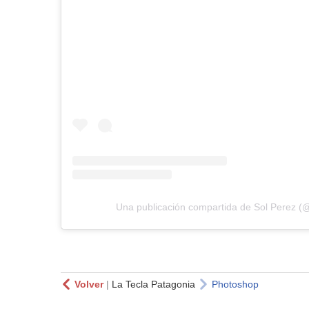
Una publicación compartida de Sol Perez (
Volver
|
La Tecla Patagonia
Photoshop