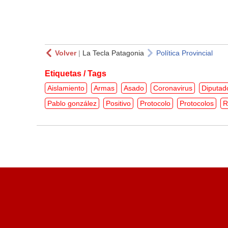
Volver
|
La Tecla Patagonia
Política Provincial
Etiquetas / Tags
Aislamiento
Armas
Asado
Coronavirus
Diputad
Pablo gonzález
Positivo
Protocolo
Protocolos
R