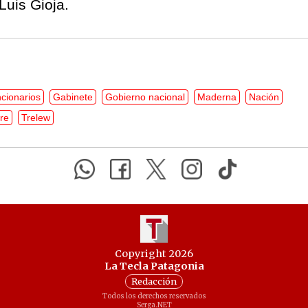
Luis Gioja.
cionarios
Gabinete
Gobierno nacional
Maderna
Nación
re
Trelew
Copyright 2026
La Tecla Patagonia
Redacción
Todos los derechos reservados
Serga.NET