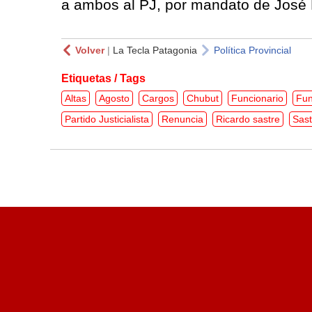
a ambos al PJ, por mandato de José 
Volver
|
La Tecla Patagonia
Política Provincial
Etiquetas / Tags
Altas
Agosto
Cargos
Chubut
Funcionario
Fun
Partido Justicialista
Renuncia
Ricardo sastre
Sast