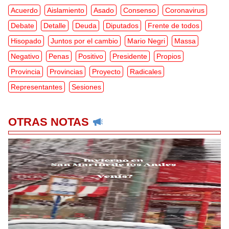
Acuerdo
Aislamiento
Asado
Consenso
Coronavirus
Debate
Detalle
Deuda
Diputados
Frente de todos
Hisopado
Juntos por el cambio
Mario Negri
Massa
Negativo
Penas
Positivo
Presidente
Propios
Provincia
Provincias
Proyecto
Radicales
Representantes
Sesiones
OTRAS NOTAS