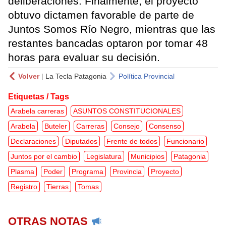
deliberaciones. Finalmente, el proyecto
obtuvo dictamen favorable de parte de
Juntos Somos Río Negro, mientras que las
restantes bancadas optaron por tomar 48
horas para evaluar su decisión.
Volver
|
La Tecla Patagonia
Política Provincial
Etiquetas / Tags
Arabela carreras
ASUNTOS CONSTITUCIONALES
Arabela
Buteler
Carreras
Consejo
Consenso
Declaraciones
Diputados
Frente de todos
Funcionario
Juntos por el cambio
Legislatura
Municipios
Patagonia
Plasma
Poder
Programa
Provincia
Proyecto
Registro
Tierras
Tomas
OTRAS NOTAS