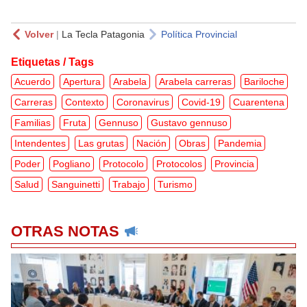
Volver
|
La Tecla Patagonia
Política Provincial
Etiquetas / Tags
Acuerdo
Apertura
Arabela
Arabela carreras
Bariloche
Carreras
Contexto
Coronavirus
Covid-19
Cuarentena
Familias
Fruta
Gennuso
Gustavo gennuso
Intendentes
Las grutas
Nación
Obras
Pandemia
Poder
Pogliano
Protocolo
Protocolos
Provincia
Salud
Sanguinetti
Trabajo
Turismo
OTRAS NOTAS