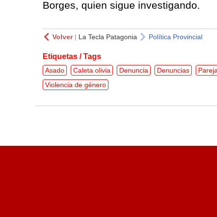
Borges, quien sigue investigando.
Volver
|
La Tecla Patagonia
Política Provincial
Etiquetas / Tags
Asado
Caleta olivia
Denuncia
Denuncias
Parej
Violencia de género