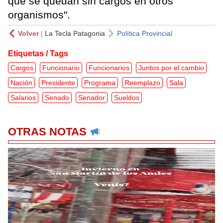
que se quedan sin cargos en otros
organismos".
Volver
|
La Tecla Patagonia
Política Provincial
Etiquetas / Tags
Cargos
Funcionario
Funcionarios
Juntos por el cambio
Nación
Presidente
Programa
Reemplazo
Sala
Salarios
Senado
Senador
Sueldos
OTRAS NOTAS