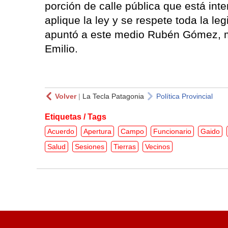
porción de calle pública que está in
aplique la ley y se respete toda la le
apuntó a este medio Rubén Gómez, m
Emilio.
Volver
|
La Tecla Patagonia
Política Provincial
Etiquetas / Tags
Acuerdo
Apertura
Campo
Funcionario
Gaido
Salud
Sesiones
Tierras
Vecinos