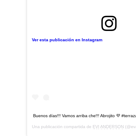
Ver esta publicación en Instagram
Buenos días!!! Vamos arriba che!!! Abrojito 💜 #terr
Una publicación compartida de
E͙V͙I͙ A͙N͙D͙E͙R͙S͙O͙N͙
(@eva