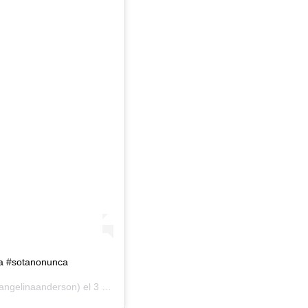
aza #sotanonunca
ngelinaanderson) el
3 Nov, 2020 a las 4:48 PST