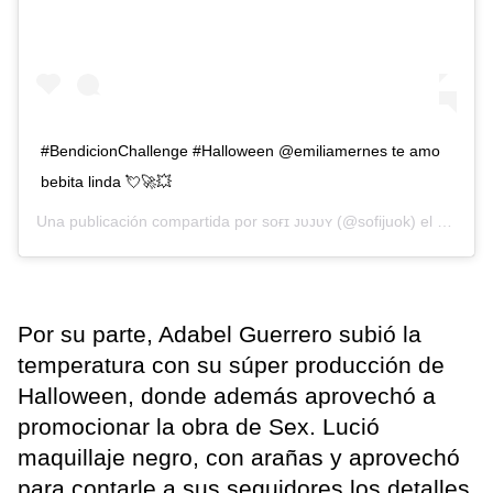
#BendicionChallenge #Halloween @emiliamernes te amo
bebita linda 💘🚀💥
Una publicación compartida por
sᴏғɪ ᴊᴜᴊᴜʏ
(@sofijuok) el
31 de O
Por su parte, Adabel Guerrero subió la
temperatura con su súper producción de
Halloween, donde además aprovechó a
promocionar la obra de Sex. Lució
maquillaje negro, con arañas y aprovechó
para contarle a sus seguidores los detalles