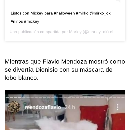
Listos con Mickey para #halloween #mirko @mirko_ok
#niños #mickey
Una publicación compartida por
Marley
(@marley_ok) el
31 de Oc
Mientras que Flavio Mendoza mostró como
se divertía Dionisio con su máscara de
lobo blanco.