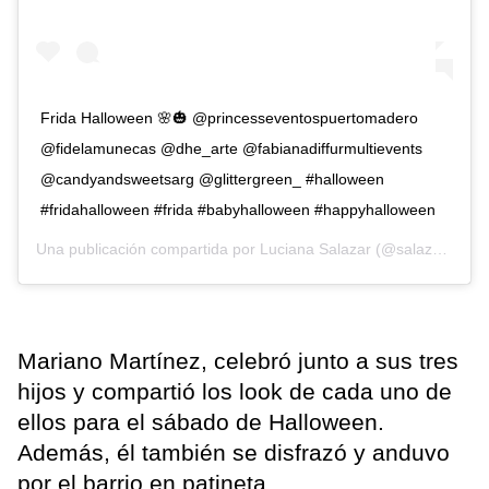
Frida Halloween 🌸🎃 @princesseventospuertomadero
@fidelamunecas @dhe_arte @fabianadiffurmultievents
@candyandsweetsarg @glittergreen_ #halloween
#fridahalloween #frida #babyhalloween #happyhalloween
Una publicación compartida por
Luciana Salazar
(@salazarluli) el
Mariano Martínez, celebró junto a sus tres
hijos y compartió los look de cada uno de
ellos para el sábado de Halloween.
Además, él también se disfrazó y anduvo
por el barrio en patineta.