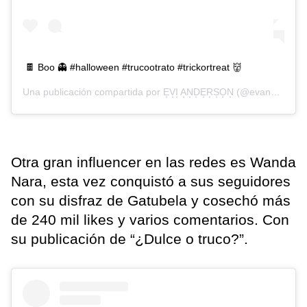
🍫 Boo 👻 #halloween #trucootrato #trickortreat 👹
Una publicación compartida por
E͙V͙I͙ A͙N͙D͙E͙R͙S͙O͙N͙
(@evangelinaanderson) el
Otra gran influencer en las redes es Wanda
Nara, esta vez conquistó a sus seguidores
con su disfraz de Gatubela y cosechó más
de 240 mil likes y varios comentarios. Con
su publicación de “¿Dulce o truco?”.