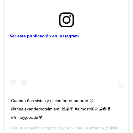
Ver esta publicación en Instagram
Cuando ñas vistas y el confort enamoran 😍
@thealexanderhotelmiami 🙌☀️🌴 #almost40🎉🦂🎃🧙
@ninayjooo 🙏💗
Una publicación compartida por
Nicole Neumann
(@nikitaneumannoficial) el