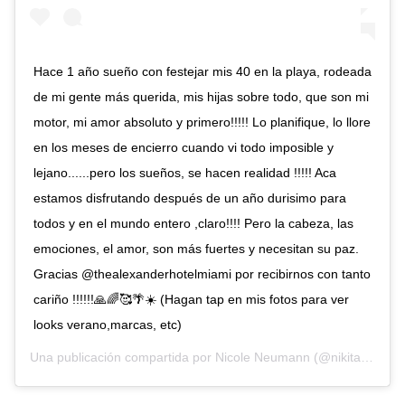
Hace 1 año sueño con festejar mis 40 en la playa, rodeada
de mi gente más querida, mis hijas sobre todo, que son mi
motor, mi amor absoluto y primero!!!!! Lo planifique, lo llore
en los meses de encierro cuando vi todo imposible y
lejano......pero los sueños, se hacen realidad !!!!! Aca
estamos disfrutando después de un año durisimo para
todos y en el mundo entero ,claro!!!! Pero la cabeza, las
emociones, el amor, son más fuertes y necesitan su paz.
Gracias @thealexanderhotelmiami por recibirnos con tanto
cariño !!!!!!🙏🌈🥰🌴☀️ (Hagan tap en mis fotos para ver
looks verano,marcas, etc)
Una publicación compartida por
Nicole Neumann
(@nikitaneumannoficial) el