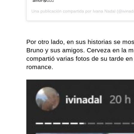
amor🤤🧜🏽‍♀️
Una publicación compartida por
Ivana Nadal
(@ivinada
Por otro lado, en sus historias se mos
Bruno y sus amigos. Cerveza en la ma
compartió varias fotos de su tarde en
romance.