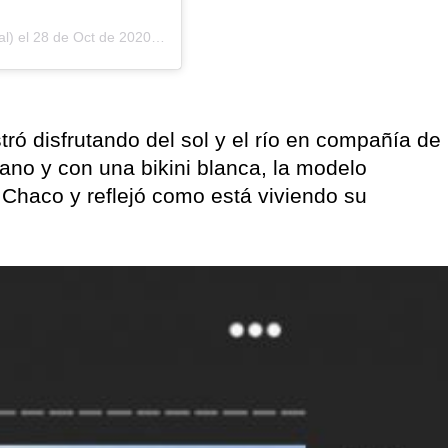
l) el
28 de Oct de 2020 a las 8:42 PDT
tró disfrutando del sol y el río en compañía de
no y con una bikini blanca, la modelo
 Chaco y reflejó como está viviendo su