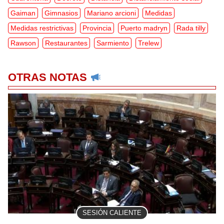
Gaiman
Gimnasios
Mariano arcioni
Medidas
Medidas restrictivas
Provincia
Puerto madryn
Rada tilly
Rawson
Restaurantes
Sarmiento
Trelew
OTRAS NOTAS
SESIÓN CALIENTE