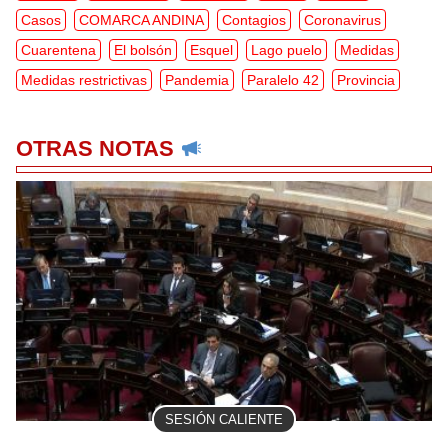
Casos
COMARCA ANDINA
Contagios
Coronavirus
Cuarentena
El bolsón
Esquel
Lago puelo
Medidas
Medidas restrictivas
Pandemia
Paralelo 42
Provincia
OTRAS NOTAS
SESIÓN CALIENTE