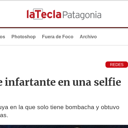
ios
Photoshop
Fuera de Foco
Archivo
REDES
infartante en una selfie
uya en la que solo tiene bombacha y obtuvo
as.