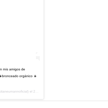
en mis amigos de
☀️bronceado orgánico ☀️
itaneumannoficial) el
26 Oct, 2020 a las 6:43 PDT