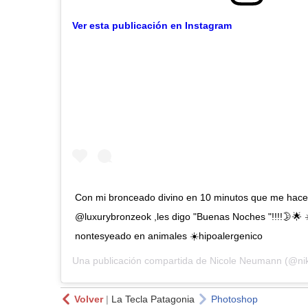
Ver esta publicación en Instagram
Con mi bronceado divino en 10 minutos que me hac
@luxurybronzeok ,les digo "Buenas Noches "!!!!🌛🌟 
nontesyeado en animales ☀️hipoalergenico
Una publicación compartida de
Nicole Neumann
(@nik
Volver
|
La Tecla Patagonia
Photoshop