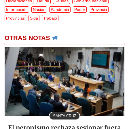
Declaraciones
Deuda
Deudas
Gobierno nacional
Información
Nación
Pandemia
Poder
Provincia
Provincias
Sida
Trabajo
OTRAS NOTAS
SANTA CRUZ
El peronismo rechaza sesionar fuera