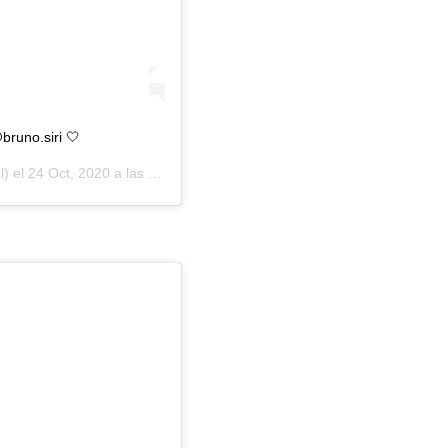
bruno.siri 🤍
l) el
24 Oct, 2020 a las 3:32 PDT