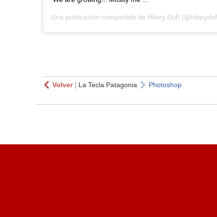
Una publicación compartida de
Hilary Duff
(@hilaryduf
Volver
|
La Tecla Patagonia
Photoshop