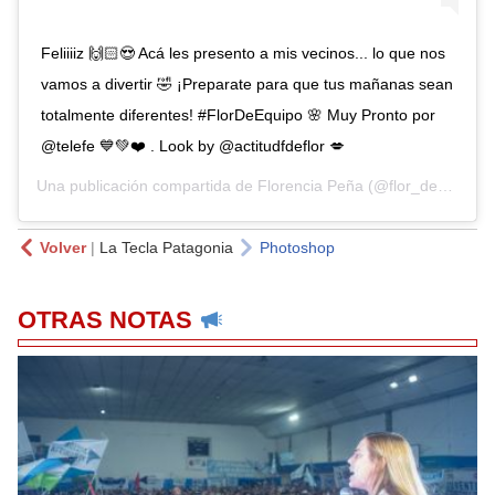
Feliiiiz 🙌🏻😍 Acá les presento a mis vecinos... lo que nos
vamos a divertir 🤣 ¡Preparate para que tus mañanas sean
totalmente diferentes! #FlorDeEquipo 🌸 Muy Pronto por
@telefe 💙💚❤️ . Look by @actitudfdeflor 💋
Una publicación compartida de
Florencia Peña
(@flor_de_p) el
2
Volver
|
La Tecla Patagonia
Photoshop
OTRAS NOTAS