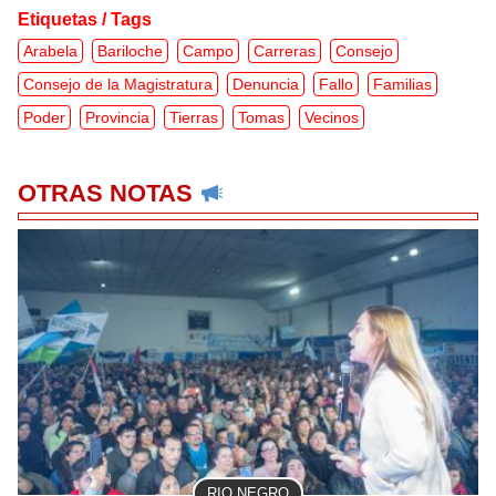
Etiquetas / Tags
Arabela
Bariloche
Campo
Carreras
Consejo
Consejo de la Magistratura
Denuncia
Fallo
Familias
Poder
Provincia
Tierras
Tomas
Vecinos
OTRAS NOTAS
RIO NEGRO