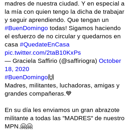
madres de nuestra ciudad. Y en especial a
la mía con quien tengo la dicha de trabajar
y seguir aprendiendo. Que tengan un
#BuenDomingo
todas! Sigamos haciendo
el esfuerzo de no circular y quedarnos en
casa
#QuedateEnCasa
pic.twitter.com/2taB10KxPs
— Graciela Saffirio (@saffiriogra)
October
18, 2020
#BuenDomingo
🙌
Madres, militantes, luchadoras, amigas y
grandes compañeras.💙
En su día les enviamos un gran abrazote
militante a todas las "MADRES" de nuestro
MPN.🤗🤗