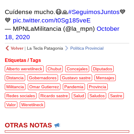
Cuídense mucho.😷🙏
#SeguimosJuntos
💙
💙
pic.twitter.com/t0Sg185veE
— MPNLaMilitancia (@la_mpn)
October
18, 2020
Volver
|
La Tecla Patagonia
Política Provincial
Etiquetas / Tags
Alberto weretilneck
Chubut
Concejales
Diputados
Distancia
Gobernadores
Gustavo sastre
Mensajes
Militancia
Omar Gutierrez
Pandemia
Provincia
Redes sociales
Ricardo sastre
Salud
Saludos
Sastre
Valor
Weretilneck
OTRAS NOTAS