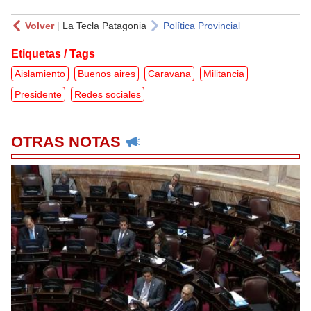
Volver
|
La Tecla Patagonia
Política Provincial
Etiquetas / Tags
Aislamiento
Buenos aires
Caravana
Militancia
Presidente
Redes sociales
OTRAS NOTAS