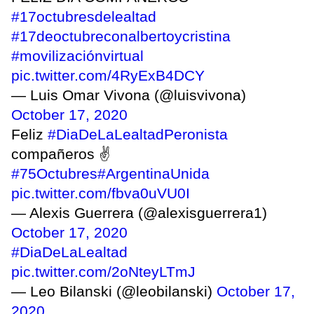
#17octubresdelealtad
#17deoctubreconalbertoycristina
#movilizaciónvirtual
pic.twitter.com/4RyExB4DCY
— Luis Omar Vivona (@luisvivona)
October 17, 2020
Feliz
#DiaDeLaLealtadPeronista
compañeros ✌️
#75Octubres
#ArgentinaUnida
pic.twitter.com/fbva0uVU0I
— Alexis Guerrera (@alexisguerrera1)
October 17, 2020
#DiaDeLaLealtad
pic.twitter.com/2oNteyLTmJ
— Leo Bilanski (@leobilanski)
October 17,
2020