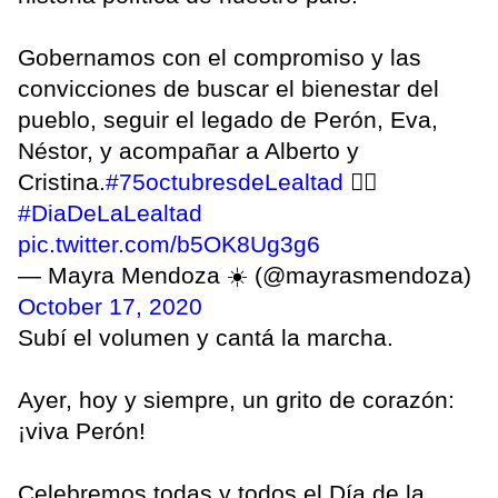
Gobernamos con el compromiso y las
convicciones de buscar el bienestar del
pueblo, seguir el legado de Perón, Eva,
Néstor, y acompañar a Alberto y
Cristina.
#75octubresdeLealtad
✌🏼
#DiaDeLaLealtad
pic.twitter.com/b5OK8Ug3g6
— Mayra Mendoza ☀️ (@mayrasmendoza)
October 17, 2020
Subí el volumen y cantá la marcha.
Ayer, hoy y siempre, un grito de corazón:
¡viva Perón!
Celebremos todas y todos el Día de la