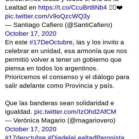
Lealtad en
https://t.co/CcuBrt8Nb4
✌🏽❤️
pic.twitter.com/v9oQzcWQ3y
— Santiago Cafiero (@SantiCafiero)
October 17, 2020
En este
#17DeOctubre
, las y los invito a
celebrar en unidad, esa armonía que nos
permitió volver a tener un gobierno que
piensa en todos los argentinos.
Prioricemos el consenso y el diálogo para
salir adelante como Provincia y país.
Que las banderas sean solidaridad e
igualdad.
pic.twitter.com/IzOhd2AfCM
— Verónica Magario (@magariovero)
October 17, 2020
#17deoctubre
#DiadelaLealtadPeronista