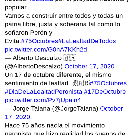
popular.
Vamos a construir entre todos y todas un
patria libre, justa y soberana tal como lo
soñaron Perón y
Evita.
#75Octubres
#LaLealtadDeTodos
pic.twitter.com/G0nA7KKh2d
— Alberto Descalzo 🇦🇷
(@AlbertoDescalzo)
October 17, 2020
Un 17 de octubre diferente, el mismo
sentimiento de lealtad. ✌️🇦🇷
#75Octubres
#DiaDeLaLealtadPeronista
#17DeOctubre
pic.twitter.com/Pv7jUpain4
— Jorge Taiana (@JorgeTaiana)
October
17, 2020
Hace 75 años nacía el movimiento
peronista que hizo realidad los sueños de