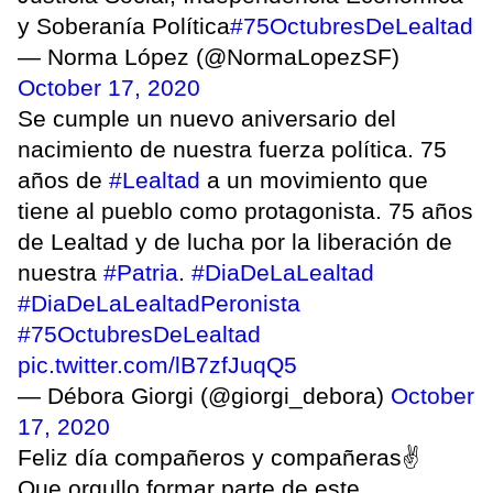
y Soberanía Política
#75OctubresDeLealtad
— Norma López (@NormaLopezSF)
October 17, 2020
Se cumple un nuevo aniversario del
nacimiento de nuestra fuerza política. 75
años de
#Lealtad
a un movimiento que
tiene al pueblo como protagonista. 75 años
de Lealtad y de lucha por la liberación de
nuestra
#Patria
.
#DiaDeLaLealtad
#DiaDeLaLealtadPeronista
#75OctubresDeLealtad
pic.twitter.com/lB7zfJuqQ5
— Débora Giorgi (@giorgi_debora)
October
17, 2020
Feliz día compañeros y compañeras✌️
Que orgullo formar parte de este