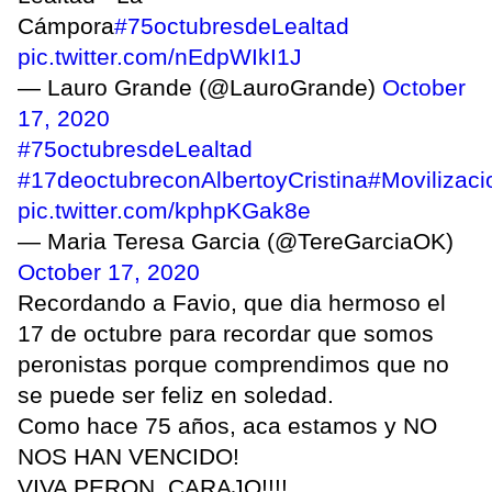
Cámpora
#75octubresdeLealtad
pic.twitter.com/nEdpWIkI1J
— Lauro Grande (@LauroGrande)
October
17, 2020
#75octubresdeLealtad
#17deoctubreconAlbertoyCristina
#Movilizaci
pic.twitter.com/kphpKGak8e
— Maria Teresa Garcia (@TereGarciaOK)
October 17, 2020
Recordando a Favio, que dia hermoso el
17 de octubre para recordar que somos
peronistas porque comprendimos que no
se puede ser feliz en soledad.
Como hace 75 años, aca estamos y NO
NOS HAN VENCIDO!
VIVA PERON, CARAJO!!!!