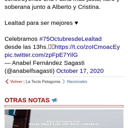
soberana junto a Alberto y Cristina.
Lealtad para ser mejores ♥️
Celebramos
#75OctubresdeLealtad
desde las 13hs.👇🏻
https://t.co/zoICmoacEy
pic.twitter.com/zpFpE7YilG
— Anabel Fernández Sagasti
(@anabelfsagasti)
October 17, 2020
Volver
|
La Tecla Patagonia
Nacionales
OTRAS NOTAS