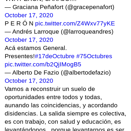
— Graciana Peñafort (@gracepenafort)
October 17, 2020
P E R Ó N
pic.twitter.com/Z4Wxv77yKE
— Andrés Larroque (@larroqueandres)
October 17, 2020
Acá estamos General.
Presentes!
#17deOctubre
#75Octubres
pic.twitter.com/b2QjIMogB5
— Alberto De Fazio (@albertodefazio)
October 17, 2020
Vamos a reconstruir un suelo de
oportunidades entre todos y todas,
aunando las coincidencias, y acordando
disidencias. La salida siempre es colectiva,
es con trabajo, con salud y educación, es
levantándonos...porque levantarnos es ser