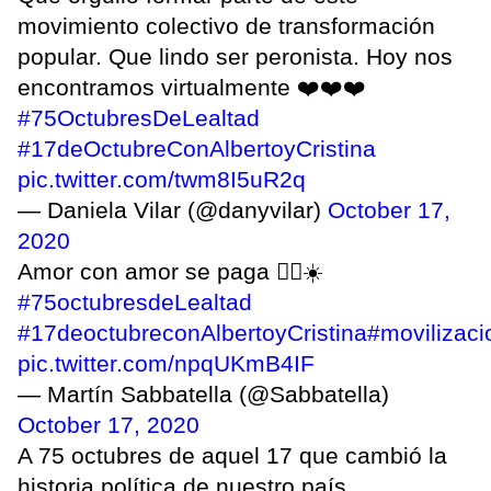
movimiento colectivo de transformación
popular. Que lindo ser peronista. Hoy nos
encontramos virtualmente ❤️❤️❤️
#75OctubresDeLealtad
#17deOctubreConAlbertoyCristina
pic.twitter.com/twm8I5uR2q
— Daniela Vilar (@danyvilar)
October 17,
2020
Amor con amor se paga ✌🏾☀️
#75octubresdeLealtad
#17deoctubreconAlbertoyCristina
#movilizaci
pic.twitter.com/npqUKmB4IF
— Martín Sabbatella (@Sabbatella)
October 17, 2020
A 75 octubres de aquel 17 que cambió la
historia política de nuestro país.