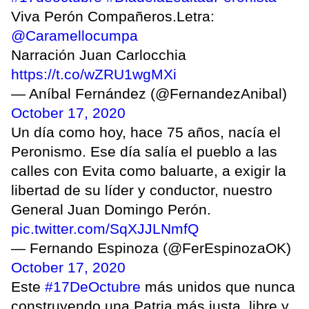
Viva Perón Compañeros.Letra:
@Caramellocumpa
Narración Juan Carlocchia
https://t.co/wZRU1wgMXi
— Aníbal Fernández (@FernandezAnibal)
October 17, 2020
Un día como hoy, hace 75 años, nacía el
Peronismo. Ese día salía el pueblo a las
calles con Evita como baluarte, a exigir la
libertad de su líder y conductor, nuestro
General Juan Domingo Perón.
pic.twitter.com/SqXJJLNmfQ
— Fernando Espinoza (@FerEspinozaOK)
October 17, 2020
Este
#17DeOctubre
más unidos que nunca
construyendo una Patria más justa, libre y