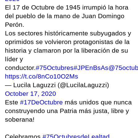
El 17 de Octubre de 1945 irrumpió la hora
del pueblo de la mano de Juan Domingo
Perón.
Los sectores históricamente subyugados y
oprimidos se volvieron protagonistas de la
historia y clamaron por la liberación de su
líder y
conductor.
#75Octubres
#JPEnBsAs
@75octub
https://t.co/8nCo10O2Ms
— Lucila Laguzzi (@LucilaLaguzzi)
October 17, 2020
Este
#17DeOctubre
más unidos que nunca
construyendo una Patria más justa, libre y
soberana!
Celebramos
#75OctubresdeLealtad