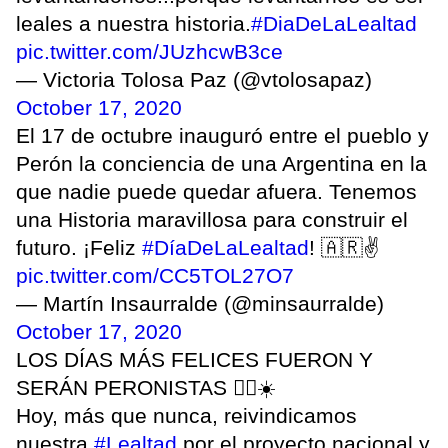
leales a nuestra historia.
#DiaDeLaLealtad
pic.twitter.com/JUzhcwB3ce
— Victoria Tolosa Paz (@vtolosapaz)
October 17, 2020
El 17 de octubre inauguró entre el pueblo y
Perón la conciencia de una Argentina en la
que nadie puede quedar afuera. Tenemos
una Historia maravillosa para construir el
futuro. ¡Feliz
#DíaDeLaLealtad
! 🇦🇷✌️
pic.twitter.com/CC5TOL27O7
— Martín Insaurralde (@minsaurralde)
October 17, 2020
LOS DÍAS MÁS FELICES FUERON Y
SERÁN PERONISTAS ✌🏻☀️
Hoy, más que nunca, reivindicamos
nuestra
#Lealtad
por el proyecto nacional y