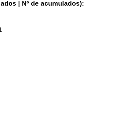
rmados | Nº de acumulados):
1