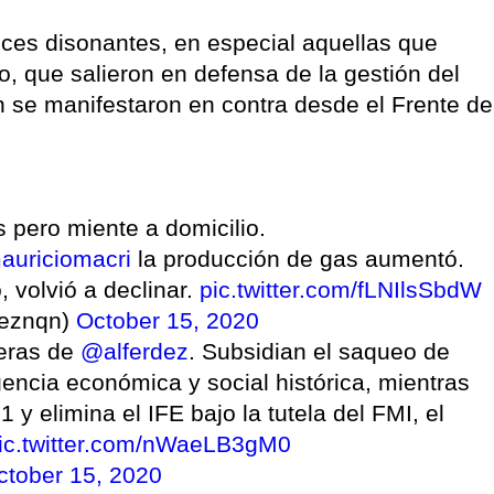
oces disonantes, en especial aquellas que
, que salieron en defensa de la gestión del
 se manifestaron en contra desde el Frente de
 pero miente a domicilio.
uriciomacri
la producción de gas aumentó.
 volvió a declinar.
pic.twitter.com/fLNIlsSbdW
heznqn)
October 15, 2020
leras de
@alferdez
. Subsidian el saqueo de
ncia económica y social histórica, mientras
 y elimina el IFE bajo la tutela del FMI, el
ic.twitter.com/nWaeLB3gM0
ctober 15, 2020