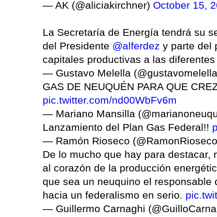
— AK (@aliciakirchner)
October 15, 
La Secretaría de Energía tendrá su 
del Presidente
@alferdez
y parte del 
capitales productivas a las diferentes
— Gustavo Melella (@gustavomelell
GAS DE NEUQUÉN PARA QUE CRE
pic.twitter.com/nd00WbFv6m
— Mariano Mansilla (@marianoneuq
Lanzamiento del Plan Gas Federal!!
— Ramón Rioseco (@RamonRiosec
De lo mucho que hay para destacar, m
al corazón de la producción energétic
que sea un neuquino el responsable 
hacia un federalismo en serio.
pic.tw
— Guillermo Carnaghi (@GuilloCarna