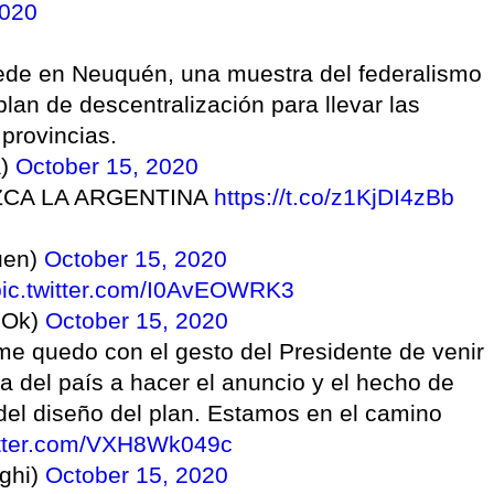
2020
sede en Neuquén, una muestra del federalismo
plan de descentralización para llevar las
 provincias.
a)
October 15, 2020
ZCA LA ARGENTINA
https://t.co/z1KjDI4zBb
uen)
October 15, 2020
pic.twitter.com/I0AvEOWRK3
oOk)
October 15, 2020
e quedo con el gesto del Presidente de venir
a del país a hacer el anuncio y el hecho de
del diseño del plan. Estamos en el camino
itter.com/VXH8Wk049c
ghi)
October 15, 2020