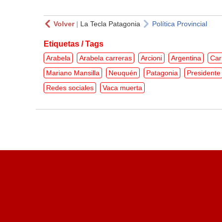
Volver
|
La Tecla Patagonia
Política Provincial
Etiquetas / Tags
Arabela
Arabela carreras
Arcioni
Argentina
Car
Mariano Mansilla
Neuquén
Patagonia
Presidente
Redes sociales
Vaca muerta