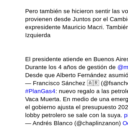
Pero también se hicieron sentir las v
provienen desde Juntos por el Cambio
expresidente Mauricio Macri. También
Izquierda
El presidente atiende en Buenos Aires
Durante los 4 años de gestión de
@ma
Desde que Alberto Fernández asumió,
— Francisco Sánchez 🇦🇷 (@fsanc
#PlanGas4
: nuevo regalo a las petro
Vaca Muerta. En medio de una emerge
el gobierno ajusta el presupuesto 2021
lobby petrolero se sale con la suya.
p
— Andrés Blanco (@chaplinzanon)
O