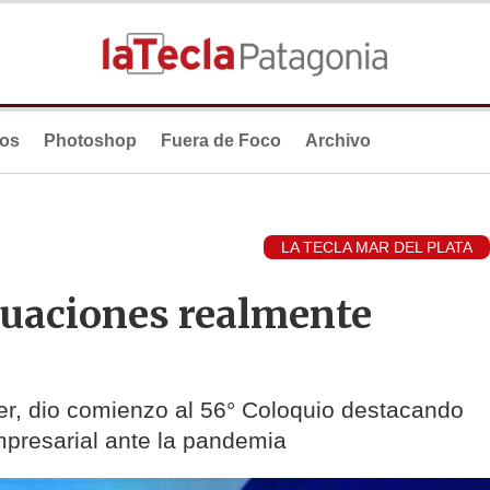
ios
Photoshop
Fuera de Foco
Archivo
LA TECLA MAR DEL PLATA
tuaciones realmente
er, dio comienzo al 56° Coloquio destacando
mpresarial ante la pandemia