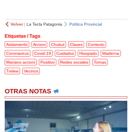
Volver
|
La Tecla Patagonia
Política Provincial
Etiquetas / Tags
Aislamiento
Arcioni
Chubut
Clases
Contexto
Coronavirus
Covid-19
Cuidados
Hisopado
Maderna
Mariano arcioni
Positivo
Redes sociales
Tomas
Trelew
Vecinos
OTRAS NOTAS