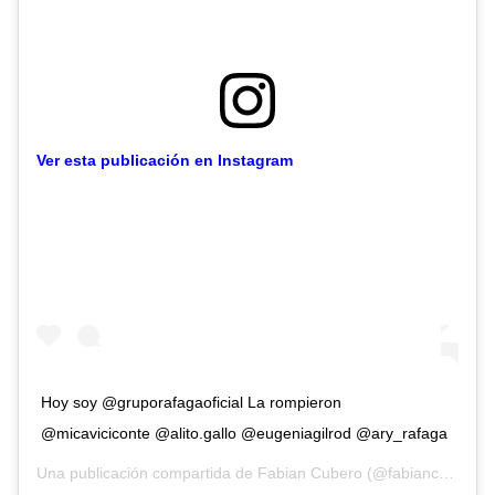
Ver esta publicación en Instagram
Hoy soy @gruporafagaoficial La rompieron
@micaviciconte @alito.gallo @eugeniagilrod @ary_rafaga
Una publicación compartida de
Fabian Cubero
(@fabiancuberooficial) el