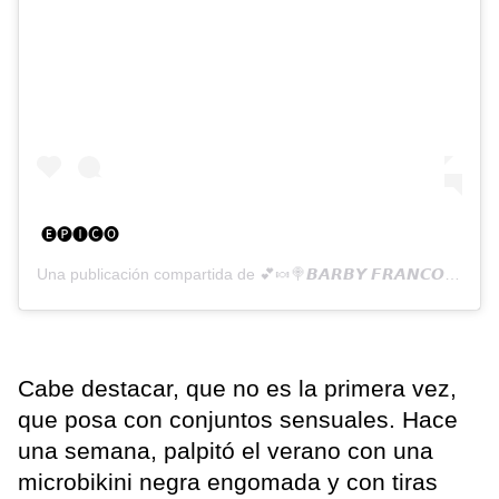
🅔🅟🅘🅒🅞
Una publicación compartida de
💕🍬🍭𝘽𝘼𝙍𝘽𝙔 𝙁𝙍𝘼𝙉𝘾𝙊 🍭🍬💕
Cabe destacar, que no es la primera vez,
que posa con conjuntos sensuales. Hace
una semana, palpitó el verano con una
microbikini negra engomada y con tiras