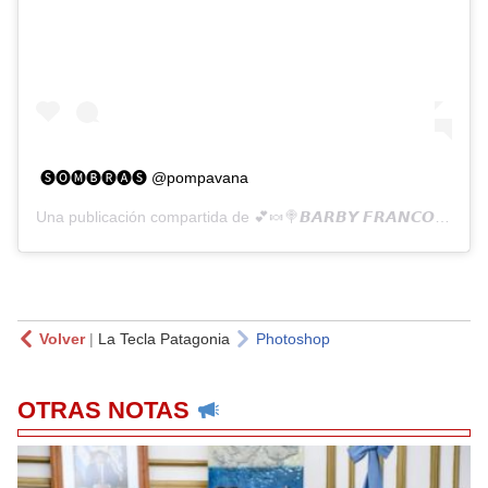
🅢🅞🅜🅑🅡🅐🅢 @pompavana
Una publicación compartida de
💕🍬🍭𝘽𝘼𝙍𝘽𝙔 𝙁𝙍𝘼𝙉𝘾𝙊 🍭🍬💕
Volver
|
La Tecla Patagonia
Photoshop
OTRAS NOTAS