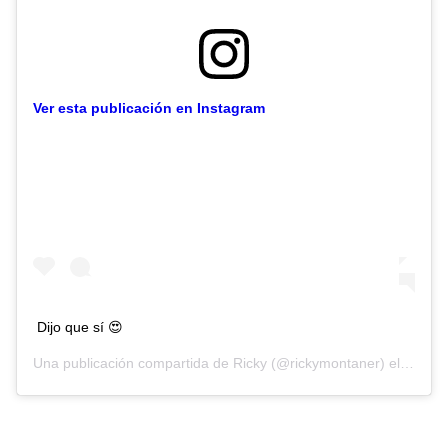
Ver esta publicación en Instagram
Dijo que sí 😍
Una publicación compartida de
Ricky
(@rickymontaner) el
4 Oct,