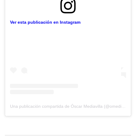
Ver esta publicación en Instagram
Una publicación compartida de Óscar Mediavilla (@omediavilla)
e