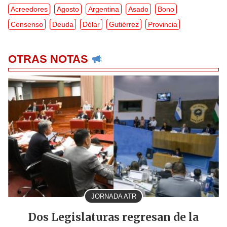
Acreedores
Agosto
Argentina
Asado
Bono
Consenso
Deuda
Dólar
Gutiérrez
Provincia
OTRAS NOTAS
JORNADA ATR
Dos Legislaturas regresan de la