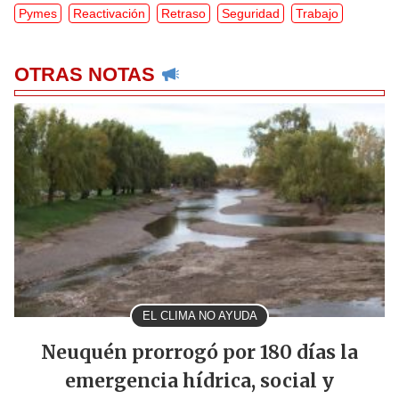
Pymes
Reactivación
Retraso
Seguridad
Trabajo
OTRAS NOTAS
EL CLIMA NO AYUDA
Neuquén prorrogó por 180 días la
emergencia hídrica, social y