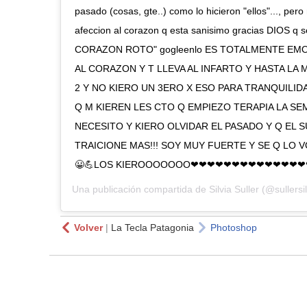
pasado (cosas, gte..) como lo hicieron "ellos"..., pe
afeccion al corazon q esta sanisimo gracias DIOS q
CORAZON ROTO" gogleenlo ES TOTALMENTE EM
AL CORAZON Y T LLEVA AL INFARTO Y HASTA LA 
2 Y NO KIERO UN 3ERO X ESO PARA TRANQUILID
Q M KIEREN LES CTO Q EMPIEZO TERAPIA LA SE
NECESITO Y KIERO OLVIDAR EL PASADO Y Q EL
TRAICIONE MAS!!! SOY MUY FUERTE Y SE Q LO VO
😀💪LOS KIEROOOOOOO❤❤❤❤❤❤❤❤❤❤❤❤❤❤
Una publicación compartida de
Silvia Suller
(@sullersil
Volver
|
La Tecla Patagonia
Photoshop