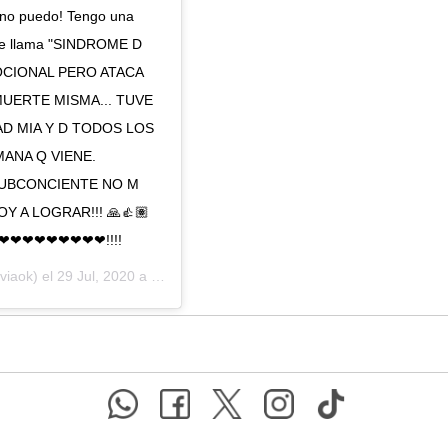
ro no puedo! Tengo una
 se llama "SINDROME D
OCIONAL PERO ATACA
MUERTE MISMA... TUVE
AD MIA Y D TODOS LOS
MANA Q VIENE.
 SUBCONCIENTE NO M
Y A LOGRAR!!! 🙏👍🏽
❤❤❤❤❤❤❤❤❤!!!!
viaok) el
29 Jul, 2020 a las 9:39 PDT