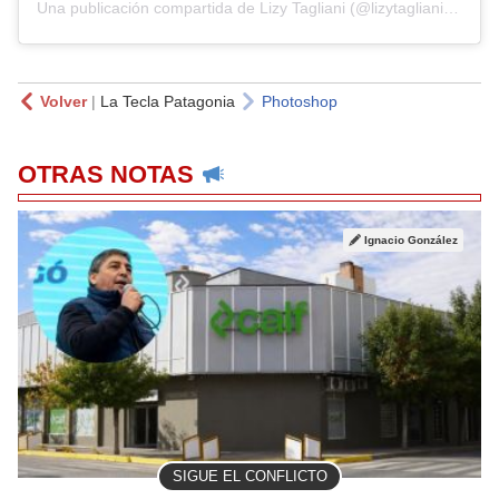
Una publicación compartida de
Lizy Tagliani
(@lizytagliani) el
27 
Volver
|
La Tecla Patagonia
Photoshop
OTRAS NOTAS
Ignacio González
SIGUE EL CONFLICTO