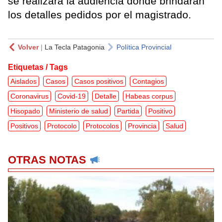
se realizará la audiencia donde brindarán
los detalles pedidos por el magistrado.
Volver
|
La Tecla Patagonia
Política Provincial
Etiquetas / Tags
Aislados
Casos
Casos positivos
Contagios
Coronavirus
Covid-19
Detalle
Habeas corpus
Hisopado
Ministerio de salud
Partida
Positivo
Positivos
Protocolo
Protocolos
Provincia
Salud
OTRAS NOTAS