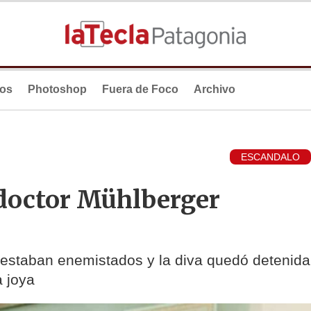
ios
Photoshop
Fuera de Foco
Archivo
ESCANDALO
 doctor Mühlberger
estaban enemistados y la diva quedó detenida
 joya