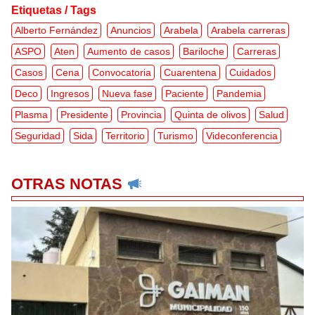
Etiquetas / Tags
Alberto Fernández
Anuncios
Arabela
Arabela carreras
ASPO
Aten
Aumento de casos
Bariloche
Carreras
Casos
Cena
Convocatoria
Cuarentena
Cuidados
Deco
Ingresos
Nueva fase
Paciente
Pandemia
Plasma
Presidente
Provincia
Quinta de olivos
Salud
Seguridad
Sida
Territorio
Turismo
Videconferencia
OTRAS NOTAS