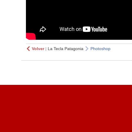
Volver
|
La Tecla Patagonia
Photoshop