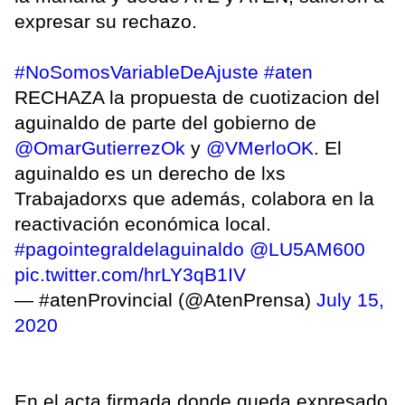
expresar su rechazo.
#NoSomosVariableDeAjuste
#aten
RECHAZA la propuesta de cuotizacion del
aguinaldo de parte del gobierno de
@OmarGutierrezOk
y
@VMerloOK
. El
aguinaldo es un derecho de lxs
Trabajadorxs que además, colabora en la
reactivación económica local.
#pagointegraldelaguinaldo
@LU5AM600
pic.twitter.com/hrLY3qB1IV
— #atenProvincial (@AtenPrensa)
July 15,
2020
En el acta firmada donde queda expresado