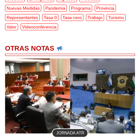
Nuevas Medidas
Pandemia
Programa
Provincia
Representantes
Tasa 0
Tasa cero
Trabajo
Turismo
Valor
Videoconferencia
OTRAS NOTAS
JORNADA ATR