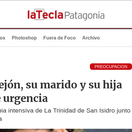
ios
Photoshop
Fuera de Foco
Archivo
PREOCUPACION
jón, su marido y su hija
e urgencia
pia intensiva de La Trinidad de San Isidro junto
a