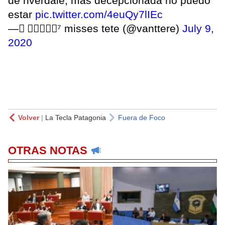
de riverdale, más decepcionada no puedo
estar
pic.twitter.com/4euQy7lIEc
— ً𝖋𝖎𝖔𝖗𝖊⁷ misses tete (@vanttere)
July 9,
2020
Volver
|
La Tecla Patagonia
Fuera de Foco
OTRAS NOTAS