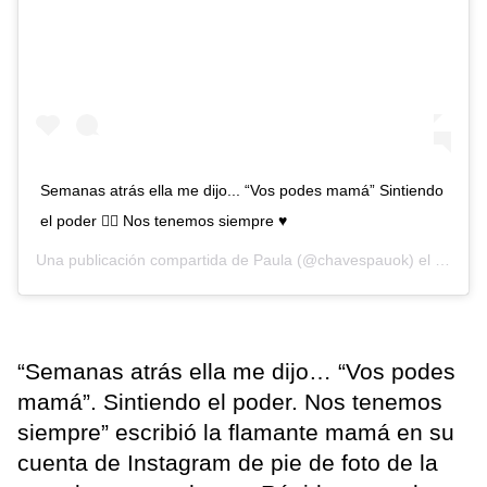
Semanas atrás ella me dijo... “Vos podes mamá” Sintiendo
el poder ✊🏻 Nos tenemos siempre ♥️
Una publicación compartida de
Paula
(@chavespauok) el
8 Jul, 
“Semanas atrás ella me dijo… “Vos podes
mamá”. Sintiendo el poder. Nos tenemos
siempre” escribió la flamante mamá en su
cuenta de Instagram de pie de foto de la